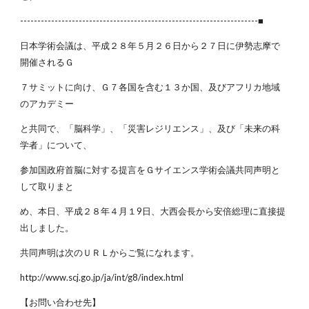
---------------------------------------------------------------------■
日本学術会議は、平成２８年５月２６日から２７日に伊勢志摩で
開催されるＧ
７サミットに向け、Ｇ７各国を含む１３か国、及びアフリカ地域
のアカデミー
と共同で、「脳科学」、「災害レジリエンス」、及び「未来の科
学者」について、
参加国政府首脳に対する提言をＧサイエンス学術会議共同声明と
して取りまと
め、本日、平成２８年４月１9日、大西会長から安倍総理に直接提
出しました。
共同声明は次のＵＲＬからご覧になれます。
http://www.scj.go.jp/ja/int/g8/index.html
【お問い合わせ先】